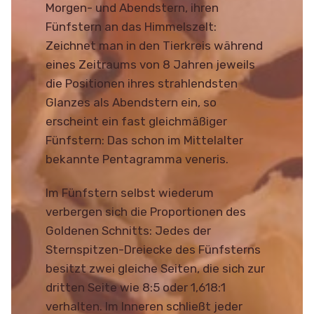
Morgen- und Abendstern, ihren
Fünfstern an das Himmelszelt:
Zeichnet man in den Tierkreis während
eines Zeitraums von 8 Jahren jeweils
die Positionen ihres strahlendsten
Glanzes als Abendstern ein, so
erscheint ein fast gleichmäßiger
Fünfstern: Das schon im Mittelalter
bekannte Pentagramma veneris.
Im Fünfstern selbst wiederum
verbergen sich die Proportionen des
Goldenen Schnitts: Jedes der
Sternspitzen-Dreiecke des Fünfsterns
besitzt zwei gleiche Seiten, die sich zur
dritten Seite wie 8:5 oder 1,618:1
verhalten. Im Inneren schließt jeder