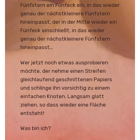
Fünfstern ein Fünfeck ein, in das wieder
genau der nächstkleinere Fünfstern
hineinpasst, der in der Mitte wieder ein
Fünfeck einschließt, in das wieder
genau der nächstkleinere Fünfstern
hineinpasst…
Wer jetzt noch etwas ausprobieren
möchte, der nehme einen Streifen
gleichlaufend geschnittenen Papiers
und schlinge ihn vorsichtig zu einem
einfachen Knoten. Langsam glatt
ziehen, so dass wieder eine Fläche
entsteht!
Was bin ich?