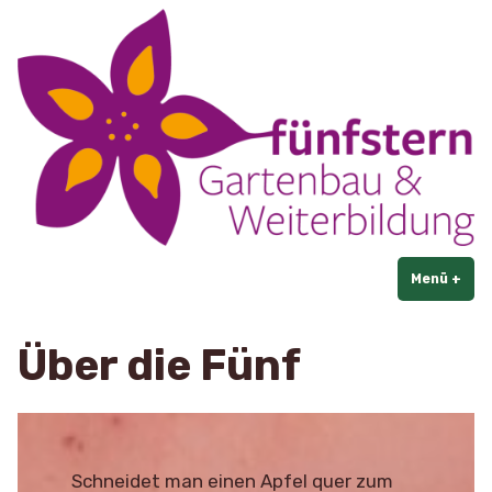
Fünfstern
Zum
Gartenbau & Weiterbildung
Inhalt
springen
Menü
+
auf
zug
Über die Fünf
Schneidet man einen Apfel quer zum